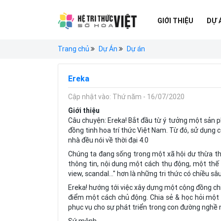
GIỚI THIỆU
DỰ 
Trang chủ
Dự Án
Dự án
Ereka
Cập nhật vào: Thứ năm - 16/07/2020
Giới thiệu
Câu chuyện: Ereka! Bắt đầu từ ý tưởng một sản p
đồng tinh hoa trí thức Việt Nam. Từ đó, sử dụng c
nhà đều nói về thời đại 4.0
Chúng ta đang sống trong một xã hội dư thừa thô
thông tin, nội dung một cách thụ động, một thế 
view, scandal…" hơn là những tri thức có chiều sâu
Ereka! hướng tới việc xây dựng một cộng đồng chia
điểm một cách chủ động. Chia sẻ & học hỏi một 
phục vụ cho sự phát triển trong con đường nghề 