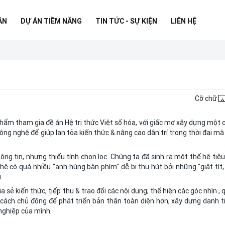
ÁN
DỰ ÁN TIỀM NĂNG
TIN TỨC - SỰ KIỆN
LIÊN HỆ
Cỡ chữ
hẩm tham gia đề án Hệ tri thức Việt số hóa, với giấc mơ xây dựng một 
ông nghệ để giúp lan tỏa kiến thức & nâng cao dân trí trong thời đại mà
ng tin, nhưng thiếu tính chọn lọc. Chúng ta đã sinh ra một thế hệ tiêu
hệ có quá nhiều "anh hùng bàn phím" dễ bị thu hút bởi những "giật tít,
.
 sẻ kiến thức, tiếp thu & trao đổi các nội dung; thể hiện các góc nhìn ,
cách chủ động để phát triển bản thân toàn diện hơn, xây dựng danh t
nghiệp của mình.