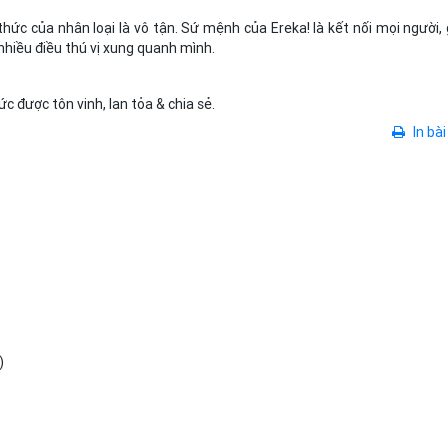
i thức của nhân loại là vô tận. Sứ mệnh của Ereka! là kết nối mọi người,
nhiều điều thú vị xung quanh mình.
c được tôn vinh, lan tỏa & chia sẻ.
In bài
)