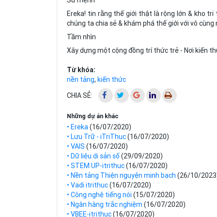
Sứ mệnh
Ereka! tin rằng thế giới thật là rộng lớn & kho tr
chúng ta chia sẻ & khám phá thế giới với vô cùng 
Tầm nhìn
Xây dựng một cộng đồng trí thức trẻ - Nơi kiến thứ
Từ khóa:
nền tảng
,
kiến thức
CHIA SẺ:
Những dự án khác
• Ereka
(16/07/2020)
• Lưu Trữ - iTriThuc
(16/07/2020)
• VAIS
(16/07/2020)
• Dữ liệu di sản số
(29/09/2020)
• STEM UP-itrithuc
(16/07/2020)
• Nền tảng Thiện nguyện minh bạch
(26/10/2023
• Vadi itrithuc
(16/07/2020)
• Công nghệ tiếng nói
(15/07/2020)
• Ngân hàng trắc nghiệm
(16/07/2020)
• VBEE-itrithuc
(16/07/2020)