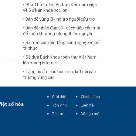
• Phó Thủ tướng Vũ Đức Đam làm việc
về 5 đề án khoa học lớn
• Bản đồ vùng lũ - hỗ trợ người cứu trợ
• Bản đồ nhân đạo số - cách tiếp cận mới
để triển khai hoạt động thiện nguyện
• Ra mắt các nền tảng công nghệ kết nối
tri thức
• Sẽ đưa Bách khoa toàn thư Việt Nam
lên mạng Internet
• Tặng áo ấm cho học sinh, kết nối các
trường vùng cao
Giới thiệu
Chính sách
Việt số hóa
Tôn vinh
Liên hệ
Tin tức
Dữ liệu mở