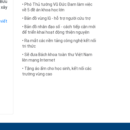
 Bưu
• Phó Thủ tướng Vũ Đức Đam làm việc
 xây
về 5 đề án khoa học lớn
• Bản đồ vùng lũ - hỗ trợ người cứu trợ
 viết
• Bản đồ nhân đạo số - cách tiếp cận mới
để triển khai hoạt động thiện nguyện
• Ra mắt các nền tảng công nghệ kết nối
tri thức
• Sẽ đưa Bách khoa toàn thư Việt Nam
lên mạng Internet
• Tặng áo ấm cho học sinh, kết nối các
trường vùng cao