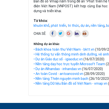
Bản đồ số Vmap nằm trong đề án "Phát triển hệ tr
điện Việt Nam (VNPOST) kết hợp cùng Đại học 
dựng và triển khai.
Từ khóa:
khuôn khổ
,
phát triển
,
tri thức
,
dự án
,
nền tảng
,
b
CHIA SẺ:
Những dự án khác
• Bách khoa toàn thư Việt Nam - bktt.vn
(10/09/
• Hệ thống tư vấn thông minh dinh dưỡng, vệ sin
• Dự án Giáo dục số - igiaoduc.vn
(16/07/2020)
• Nền tảng dạy học trực tuyến Microsoft Team
(
• Dự án iNhandao - inhandao.vn
(16/07/2020)
• An toàn Covid - antoancovid.vn
(28/09/2020)
• Nền tảng Thiện nguyện minh bạch
(26/10/2023
• Nền tảng Dữ liệu Bản đồ số Việt Nam - vmap.vn