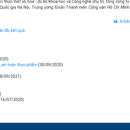
i thức Việt số hóa", do Bộ Khoa học và Công nghệ chủ trì, tổng công ty
Quốc gia Hà Nội, Trung ương Đoàn Thanh niên Cộng sản Hồ Chí Minh
In bài
ản đồ
,
kết quả
2020)
h, an toàn thực phẩm
(30/09/2020)
28/09/2021)
)
(16/07/2020)