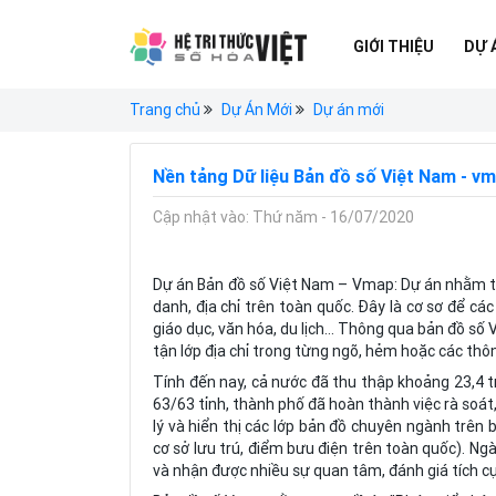
GIỚI THIỆU
DỰ 
Trang chủ
Dự Án Mới
Dự án mới
Nền tảng Dữ liệu Bản đồ số Việt Nam - v
Cập nhật vào: Thứ năm - 16/07/2020
Dự án Bản đồ số Việt Nam – Vmap: Dự án nhằm tạo
danh, địa chỉ trên toàn quốc. Đây là cơ sơ để cá
giáo dục, văn hóa, du lịch… Thông qua bản đồ số
tận lớp địa chỉ trong từng ngõ, hẻm hoặc các thôn
Tính đến nay, cả nước đã thu thập khoảng 23,4 tri
63/63 tỉnh, thành phố đã hoàn thành việc rà soát,
lý và hiển thị các lớp bản đồ chuyên ngành trên
cơ sở lưu trú, điểm bưu điện trên toàn quốc). N
và nhận được nhiều sự quan tâm, đánh giá tích c