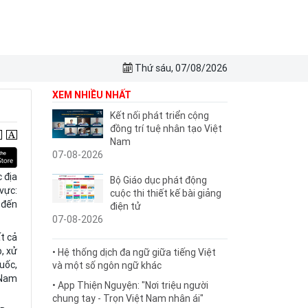
Thứ sáu, 07/08/2026
XEM NHIỀU NHẤT
Kết nối phát triển cộng
đồng trí tuệ nhân tạo Việt
Nam
07-08-2026
 địa
Bộ Giáo dục phát động
vực:
cuộc thi thiết kế bài giảng
 đến
điện tử
07-08-2026
t cả
, xử
• Hệ thống dịch đa ngữ giữa tiếng Việt
uốc,
và một số ngôn ngữ khác
 Nam
• App Thiện Nguyện: "Nơi triệu người
chung tay - Trọn Việt Nam nhân ái"