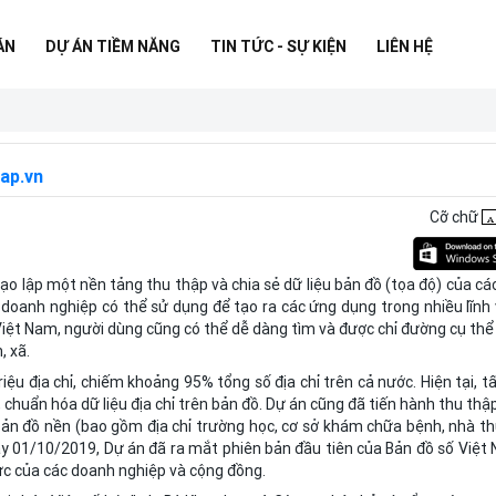
ÁN
DỰ ÁN TIỀM NĂNG
TIN TỨC - SỰ KIỆN
LIÊN HỆ
map.vn
Cỡ chữ
 lập một nền tảng thu thập và chia sẻ dữ liệu bản đồ (tọa độ) của các
c doanh nghiệp có thể sử dụng để tạo ra các ứng dụng trong nhiều lĩnh 
 Việt Nam, người dùng cũng có thể dễ dàng tìm và được chỉ đường cụ thể
, xã.
ệu địa chỉ, chiếm khoảng 95% tổng số địa chỉ trên cả nước. Hiện tại, tấ
 chuẩn hóa dữ liệu địa chỉ trên bản đồ. Dự án cũng đã tiến hành thu thập
 bản đồ nền (bao gồm địa chỉ trường học, cơ sở khám chữa bệnh, nhà th
gày 01/10/2019, Dự án đã ra mắt phiên bản đầu tiên của Bản đồ số Việt
ực của các doanh nghiệp và cộng đồng.