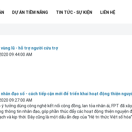
ÁN
DỰ ÁN TIỀM NĂNG
TIN TỨC - SỰ KIỆN
LIÊN HỆ
vùng lũ - hỗ trợ người cứu trợ
2020 09:44:00 AM
 nhân đạo số - cách tiếp cận mới để triển khai hoạt động thiện nguy
2020 09:27:00 AM
ý tưởng dùng công nghệ kết nối cộng đồng, lan tỏa nhân ái, FPT đã xâ
ng thông tin nhân đạo, góp phần thúc đẩy các hoạt động thiện nguyện 
ch và kịp thời. Đây cũng là một dấu ấn đẹp của “Hệ tri thức Việt số hóa”.