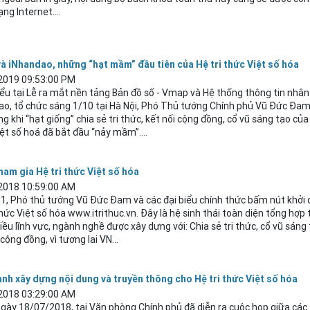
ng Internet....
à iNhandao, những “hạt mầm” đầu tiên của Hệ tri thức Việt số hóa
2019 09:53:00 PM
ểu tại Lễ ra mắt nền tảng Bản đồ số - Vmap và Hệ thống thông tin nhân
ao, tổ chức sáng 1/10 tại Hà
Nội
, Phó Thủ tướng Chính phủ Vũ Đức Đam
g khi “hạt giống” chia sẻ tri thức, kết nối cộng đồng, cổ vũ sáng tạo của 
ệt số hoá đã bắt đầu “nảy mầm”....
ham gia Hệ tri thức Việt số hóa
2018 10:59:00 AM
1, Phó thủ tướng Vũ Đức Đam và các đại biểu chính thức bấm nút khởi 
thức Việt số hóa www.itrithuc.vn. Đây là hệ sinh thái toàn diện tổng hợp 
iều lĩnh vực, ngành nghề được xây dựng với: Chia sẻ tri thức, cổ vũ sáng 
 cộng đồng, vì tương lai VN...
nh xây dựng nội dung và truyền thông cho Hệ tri thức Việt số hóa
2018 03:29:00 AM
gày 18/07/2018, tại Văn phòng Chính phủ đã diễn ra cuộc họp giữa các