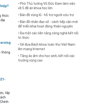
• Phó Thủ tướng Vũ Đức Đam làm việc
ghiệp?
về 5 đề án khoa học lớn
• Bản đồ vùng lũ - hỗ trợ người cứu trợ
g thức
 đại
• Bản đồ nhân đạo số - cách tiếp cận mới
để triển khai hoạt động thiện nguyện
• Ra mắt các nền tảng công nghệ kết nối
tri thức
earning
• Sẽ đưa Bách khoa toàn thư Việt Nam
lên mạng Internet
ệ thông
• Tặng áo ấm cho học sinh, kết nối các
trường vùng cao
021-
ợc, tập
cách
 Chính