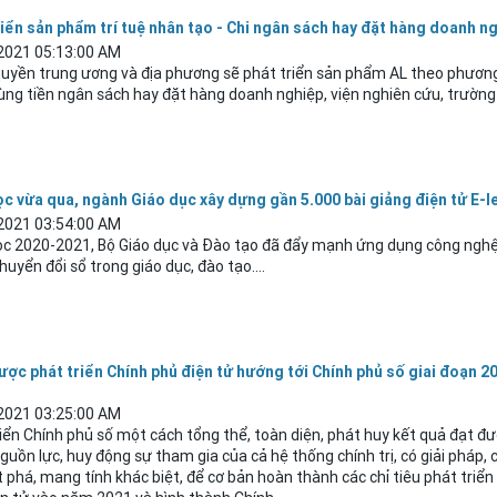
riển sản phẩm trí tuệ nhân tạo - Chi ngân sách hay đặt hàng doanh n
2021 05:13:00 AM
quyền trung ương và địa phương sẽ phát triển sản phẩm AL theo phươn
ng tiền ngân sách hay đặt hàng doanh nghiệp, viện nghiên cứu, trường
c vừa qua, ngành Giáo dục xây dựng gần 5.000 bài giảng điện tử E-l
2021 03:54:00 AM
c 2020-2021, Bộ Giáo dục và Đào tạo đã đẩy mạnh ứng dụng công ngh
chuyển đổi sổ trong giáo dục, đào tạo....
lược phát triển Chính phủ điện tử hướng tới Chính phủ số giai đoạn 2
2021 03:25:00 AM
iển Chính phủ số một cách tổng thể, toàn diện, phát huy kết quả đạt đư
guồn lực, huy động sự tham gia của cả hệ thống chính trị, có giải pháp, 
 phá, mang tính khác biệt, để cơ bản hoàn thành các chỉ tiêu phát triển