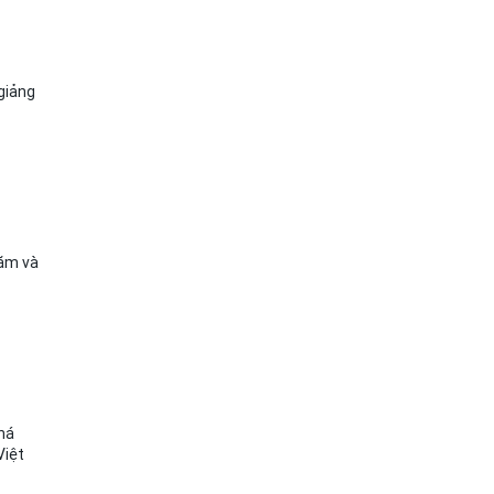
 giảng
hăm và
phá
Việt