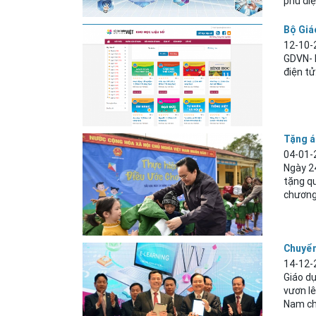
phủ điệ
Bộ Giá
12-10-
GDVN- N
điện tử
Tặng á
04-01-
Ngày 2
tặng qu
chương 
Chuyển
14-12-
Giáo dụ
vươn lê
Nam chỉ