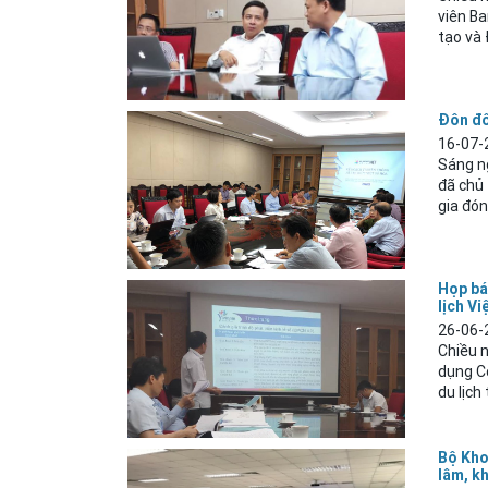
viên Ba
tạo và 
Đôn đố
16-07-
Sáng n
đã chủ 
gia đón
Họp bá
lịch V
26-06-
Chiều n
dụng C
du lịch
Bộ Kho
lâm, k