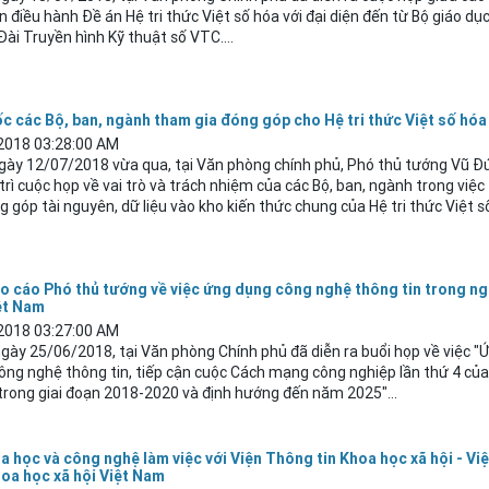
n điều hành Đề án Hệ tri thức Việt số hóa với đại diện đến từ Bộ giáo dụ
Đài Truyền hình Kỹ thuật số VTC....
c các Bộ, ban, ngành tham gia đóng góp cho Hệ tri thức Việt số hóa
2018 03:28:00 AM
gày 12/07/2018 vừa qua, tại Văn phòng chính phủ, Phó thủ tướng Vũ 
trì cuộc họp về vai trò và trách nhiệm của các Bộ, ban, ngành trong việ
g góp tài nguyên, dữ liệu vào kho kiến thức chung của Hệ tri thức Việt số
o cáo Phó thủ tướng về việc ứng dụng công nghệ thông tin trong n
iệt Nam
2018 03:27:00 AM
gày 25/06/2018, tại Văn phòng Chính phủ đã diễn ra buổi họp về việc "
ông nghệ thông tin, tiếp cận cuộc Cách mạng công nghiệp lần thứ 4 củ
 trong giai đoạn 2018-2020 và định hướng đến năm 2025"...
a học và công nghệ làm việc với Viện Thông tin Khoa học xã hội - Vi
hoa học xã hội Việt Nam