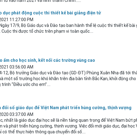
n tử vào năm 2021 và hình thành Chính......
o dục phát động cuộc thi thiết kế bài giảng điện tử
2021 11:27:00 PM
gày 17/9, Bộ Giáo dục và Đào tạo ban hành thể lệ cuộc thi thiết kế bài
. Cuộc thi được tổ chức trên phạm vi toàn quốc....
o ấm cho học sinh, kết nối các trường vùng cao
2021 03:56:00 AM
4-12, Bộ trưởng Giáo dục và Đào tạo (GD-ĐT) Phùng Xuân Nhạ đã tới t
à một số trường học khó khăn trên địa bàn tỉnh Bắc Kạn, khởi động cho
trình “Điều ước cho em”....
 đổi số giáo dục để Việt Nam phát triển hùng cường, thịnh vượng
2020 03:37:00 AM
c, nhất là giáo dục đại học sẽ là nền tảng quan trọng để Việt Nam bứt 
n và phát triển hùng cường, thịnh vượng. Việc đổi mới giáo dục, đại học 
 có thể thực hiện thông qua chuyển đổi số....