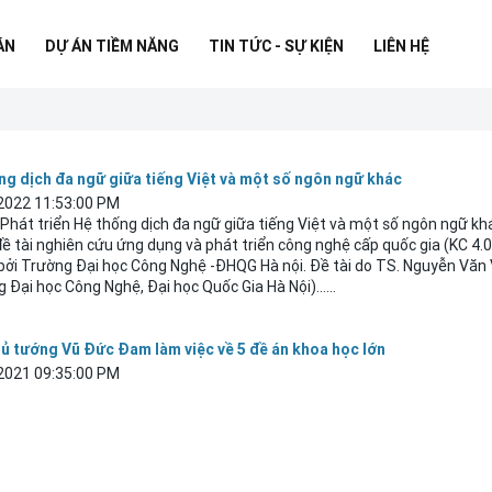
ÁN
DỰ ÁN TIỀM NĂNG
TIN TỨC - SỰ KIỆN
LIÊN HỆ
ng dịch đa ngữ giữa tiếng Việt và một số ngôn ngữ khác
2022 11:53:00 PM
"Phát triển Hệ thống dịch đa ngữ giữa tiếng Việt và một số ngôn ngữ kh
ề tài nghiên cứu ứng dụng và phát triển công nghệ cấp quốc gia (KC 4.
ì bởi Trường Đại học Công Nghệ -ĐHQG Hà
nội
. Đề tài do TS. Nguyễn Văn
g Đại học Công Nghệ, Đại học Quốc Gia Hà
Nội
)......
ủ tướng Vũ Đức Đam làm việc về 5 đề án khoa học lớn
2021 09:35:00 PM