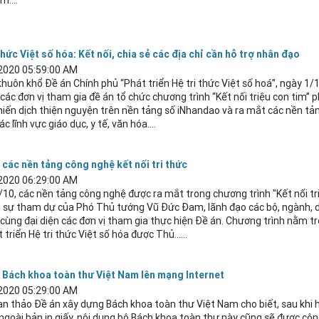
m....
thức Việt số hóa: Kết nối, chia sẻ các địa chỉ cần hỗ trợ nhân đạo
2020 05:59:00 AM
huôn khổ Đề án Chính phủ “Phát triển Hệ tri thức Việt số hoá”, ngày 1/1
, các đơn vị tham gia đề án tổ chức chương trình “Kết nối triệu con tim” 
iến dịch thiện nguyện trên nền tảng số iNhandao và ra mắt các nền tả
ác lĩnh vực giáo dục, y tế, văn hóa....
 các nền tảng công nghệ kết nối tri thức
2020 06:29:00 AM
10, các nền tảng công nghệ được ra mắt trong chương trình "Kết nối tri
ới sự tham dự của Phó Thủ tướng Vũ Đức Đam, lãnh đạo các bộ, ngành,
cùng đại diện các đơn vị tham gia thực hiện Đề án. Chương trình nằm t
 triển Hệ tri thức Việt số hóa được Thủ......
 Bách khoa toàn thư Việt Nam lên mạng Internet
2020 05:29:00 AM
ạn thảo Đề án xây dựng Bách khoa toàn thư Việt Nam cho biết, sau khi 
ngoài bản in giấy,
nội
dung
bộ Bách khoa toàn thư này cũng sẽ được côn