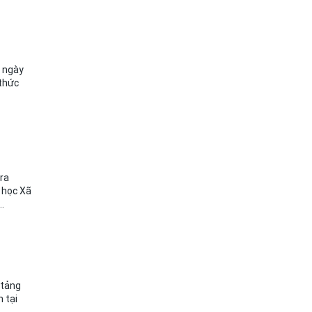
g ngày
 thức
ra
 học Xã
.
 tảng
 tại