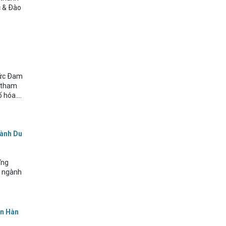
c & Đào
Đức Đam
c tham
 hóa....
gành Du
Ứng
a ngành
ện Hàn