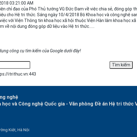
2018 03:21:00 AM
iện chỉ đạo của Phó Thủ tướng Vũ Đức Đam về việc chia sẻ, đóng góp t
 liệu cho Hệ tri thức. Sáng ngày 10/4/2018 Bộ Khoa học và công nghệ s
việc với Viện Thông tin khoa học xã hội thuộc Viện Hàn lâm khoa học xã 
am về
nội
dung
đóng góp dữ liệu vào Hệ tri thức......
dụng công cụ tìm kiếm của Google dưới đây!
ps://itrithuc.vn:443
ông nghệ
a học và Công nghệ Quốc gia -
Văn phòng Đề án Hệ tri thức 
ờng Kiệt, Hà Nội