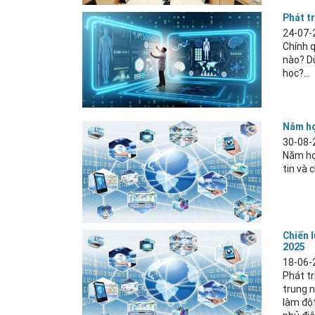
Phát t
24-07-
Chính 
nào? Dù
học?...
Năm họ
30-08-
Năm họ
tin và 
Chiến 
2025
18-06-
Phát tr
trung n
làm đột