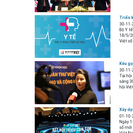
Triển k
30-11-
Bộ Y t
18/5/20
Việt số 
Kêu gọ
30-11-
Tại hội
sáng 3
hội Việ
Xây dự
01-10-
Ngày 1-
số mới