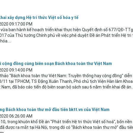
hai xây dựng Hệ tri thức Việt số hóa y tế
2020 09:17:00 PM
ế vừa ban hành kế hoạch triển khai thực hiện Quyết định số 677/QĐ-TT
17 của Thủ tướng Chính phủ về việc phê duyệt Đề án Phát triển Hệ tri
hóa....
i cộng đồng cùng biên soạn Bách khoa toàn thư Việt Nam
2020 09:14:00 PM
 thảo "Bách khoa toàn thư Việt Nam: Truyền thống hay cộng đồng" diễn 
0/11 tại TP.HCM, TS Đặng Xuân Thanh, Phó chủ tịch Viện Hàn lâm Khoa
t Nam, đã báo cáo tiến độ biên soạn bộ sách sau 6 năm triển khai đề án...
ng Bách khoa toàn thư mở đầu tiên bktt.vn của Việt Nam
2020 06:26:00 AM
10, trong khuôn khổ Đề án "Phát triển Hệ tri thức Việt số hoá", bốn nền
 đã được ra mắt tại Hà
Nội
, trong đó có "Bách khoa toàn thư mở" đầu tiên