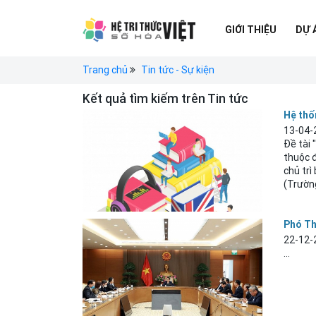
GIỚI THIỆU
DỰ 
Trang chủ
Tin tức - Sự kiện
Kết quả tìm kiếm trên Tin tức
Hệ thố
13-04-
Đề tài 
thuộc đ
chủ tr
(Trườn
Phó Th
22-12-
...