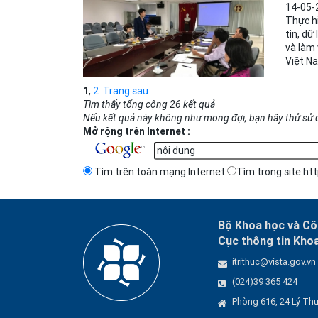
14-05-
Thực h
tin, dữ
và làm 
Việt N
1
,
2
Trang sau
Tìm thấy tổng cộng 26 kết quả
Nếu kết quả này không như mong đợi, bạn hãy thử sử 
Mở rộng trên Internet :
Tìm trên toàn mạng Internet
Tìm trong site htt
Bộ Khoa học và C
Cục thông tin Kho
itrithuc@vista.gov.vn
(024)39 365 424
Phòng 616, 24 Lý Thư