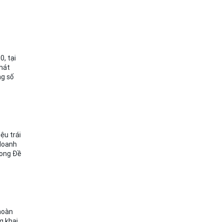
0, tại
phát
ng số
ệu trái
 doanh
rong Đề
hoàn
g khai