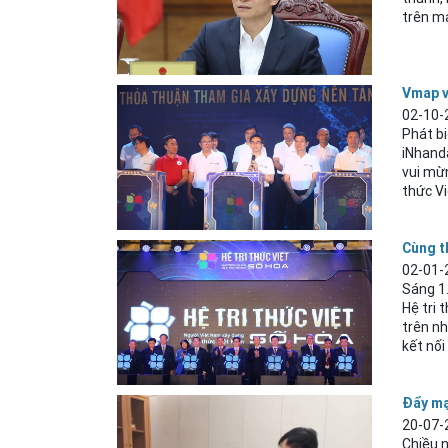
trên mạ
Vmap v
02-10-
Phát bi
iNhand
vui mừn
thức Vi
Cùng t
02-01-
Sáng 1.
Hệ tri 
trên nh
kết nối
Đẩy mạ
20-07-
Chiều n