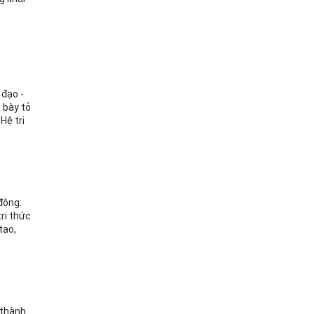
 đạo -
 bày tỏ
Hệ tri
động:
tri thức
tạo,
 thành