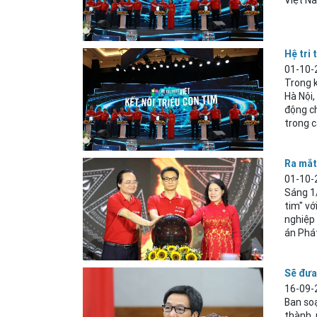
Việt Na
Hệ tri 
01-10-
Trong k
Hà
Nội
động ch
trong c
Ra mắt
01-10-
Sáng 1/
tim" v
nghiệp 
án Phát
Sẽ đưa
16-09-
Ban so
thành, 