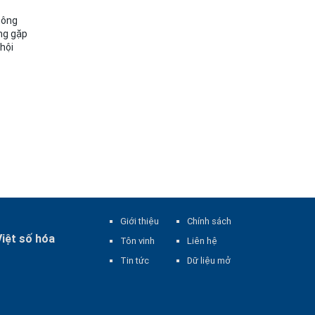
hông
ang gặp
hội
Giới thiệu
Chính sách
Việt số hóa
Tôn vinh
Liên hệ
Tin tức
Dữ liệu mở