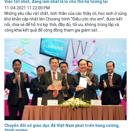
Việc tốt nhất, đáng làm nhất là lo cho thế hệ tương lai
11-04-2021 11:22:00 PM
Những yêu cầu vật chất, tinh thần của các thầy cô, học sinh ở vùng
khó khăn cập nhật lên Chương trình “Điều ước cho em”, được kết
nối, chia sẻ để hỗ trợ kịp thời, đầy đủ, tối ưu, không trùng lắp và
công khai kết quả để cộng đồng tham gia giám sát....
Chuyển đổi số giáo dục để Việt Nam phát triển hùng cường,
thịnh vượng