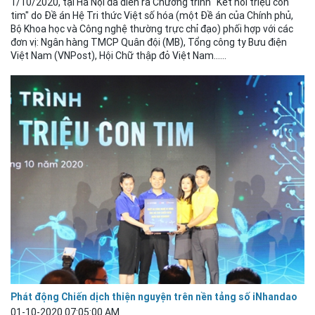
1/10/2020, tại Hà Nội đã diễn ra Chương trình "Kết nối triệu con
tim" do Đề án Hệ Tri thức Việt số hóa (một Đề án của Chính phủ,
Bộ Khoa học và Công nghệ thường trực chỉ đạo) phối hợp với các
đơn vị: Ngân hàng TMCP Quân đội (MB), Tổng công ty Bưu điện
Việt Nam (VNPost), Hội Chữ thập đỏ Việt Nam......
Phát động Chiến dịch thiện nguyện trên nền tảng số iNhandao
01-10-2020 07:05:00 AM