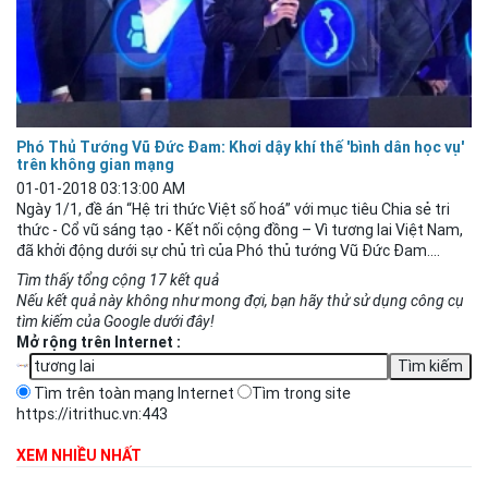
Phó Thủ Tướng Vũ Đức Đam: Khơi dậy khí thế 'bình dân học vụ'
trên không gian mạng
01-01-2018 03:13:00 AM
Ngày 1/1, đề án “Hệ tri thức Việt số hoá” với mục tiêu Chia sẻ tri
thức - Cổ vũ sáng tạo - Kết nối cộng đồng – Vì tương
lai
Việt Nam,
đã khởi động dưới sự chủ trì của Phó thủ tướng Vũ Đức Đam....
Tìm thấy tổng cộng 17 kết quả
Nếu kết quả này không như mong đợi, bạn hãy thử sử dụng công cụ
tìm kiếm của Google dưới đây!
Mở rộng trên Internet :
Tìm trên toàn mạng Internet
Tìm trong site
https://itrithuc.vn:443
XEM NHIỀU NHẤT