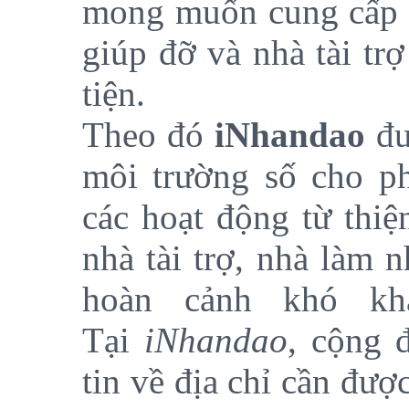
mong muốn cung cấp th
giúp đỡ và nhà tài tr
tiện.
Theo đó
iNhandao
đư
môi trường số cho p
các hoạt động từ thiệ
nhà tài trợ, nhà làm 
hoàn cảnh khó khă
Tại
iNhandao
, cộng 
tin về địa chỉ cần đượ