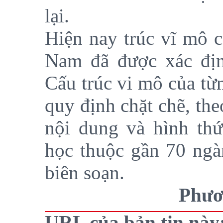
lại.
Hiện nay trúc vĩ mô c
Nam đã được xác địn
Cấu trúc vi mô của từ
quy định chặt chẽ, th
nội dung và hình th
học thuộc gần 70 ngà
biên soạn.
Phươ
URL của bản tin này