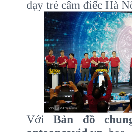
dạy trẻ câm điếc Hà Nộ
Với
B
ản đồ chun