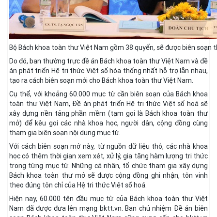
Bộ Bách khoa toàn thư Việt Nam gồm 38 quyển, sẽ được biên soạn 
Do đó, ban thường trực đề án Bách khoa toàn thư Việt Nam và đề
án phát triển Hệ tri thức Việt số hóa thống nhất hỗ trợ lẫn nhau,
tạo ra cách biên soạn mới cho Bách khoa toàn thư Việt Nam.
Cụ thể, với khoảng 60.000 mục từ cần biên soạn của Bách khoa
toàn thư Việt Nam, Đề án phát triển Hệ tri thức Việt số hoá sẽ
xây dựng nền tảng phần mềm (tạm gọi là Bách khoa toàn thư
mở) để kêu gọi các nhà khoa học, người dân, cộng đồng cùng
tham gia biên soạn nội dung mục từ.
Với cách biên soạn mở này, từ nguồn dữ liệu thô, các nhà khoa
học có thêm thời gian xem xét, xử lý, gia tăng hàm lượng tri thức
trong từng mục từ. Những cá nhân, tổ chức tham gia xây dựng
Bách khoa toàn thư mở sẽ được cộng đồng ghi nhận, tôn vinh
theo đúng tôn chỉ của Hệ tri thức Việt số hoá.
Hiện nay, 60.000 tên đầu mục từ của Bách khoa toàn thư Việt
Nam đã được đưa lên mạng bktt.vn. Ban chủ nhiệm Đề án biên