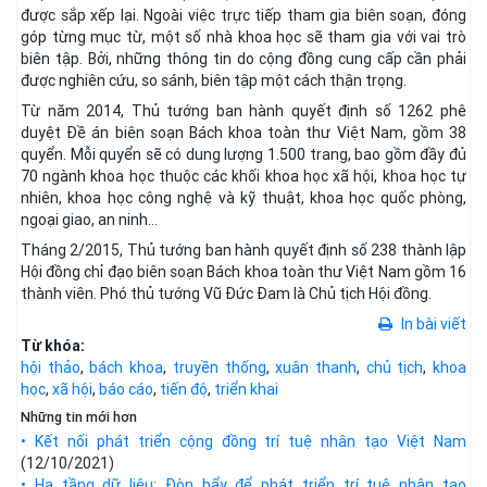
được sắp xếp lại. Ngoài việc trực tiếp tham gia biên soạn, đóng
góp từng mục từ, một số nhà khoa học sẽ tham gia với vai trò
biên tập. Bởi, những thông tin do cộng đồng cung cấp cần phải
được nghiên cứu, so sánh, biên tập một cách thận trọng.
Từ năm 2014, Thủ tướng ban hành quyết định số 1262 phê
duyệt Đề án biên soạn Bách khoa toàn thư Việt Nam, gồm 38
quyển. Mỗi quyển sẽ có dung lượng 1.500 trang, bao gồm đầy đủ
70 ngành khoa học thuộc các khối khoa học xã hội, khoa học tự
nhiên, khoa học công nghệ và kỹ thuật, khoa học quốc phòng,
ngoại giao, an ninh…
Tháng 2/2015, Thủ tướng ban hành quyết định số 238 thành lập
Hội đồng chỉ đạo biên soạn Bách khoa toàn thư Việt Nam gồm 16
thành viên. Phó thủ tướng Vũ Đức Đam là Chủ tịch Hội đồng.
In bài viết
Từ khóa:
hội thảo
,
bách khoa
,
truyền thống
,
xuân thanh
,
chủ tịch
,
khoa
học
,
xã hội
,
báo cáo
,
tiến độ
,
triển khai
Những tin mới hơn
• Kết nối phát triển cộng đồng trí tuệ nhân tạo Việt Nam
(12/10/2021)
• Hạ tầng dữ liệu: Đòn bẩy để phát triển trí tuệ nhân tạo