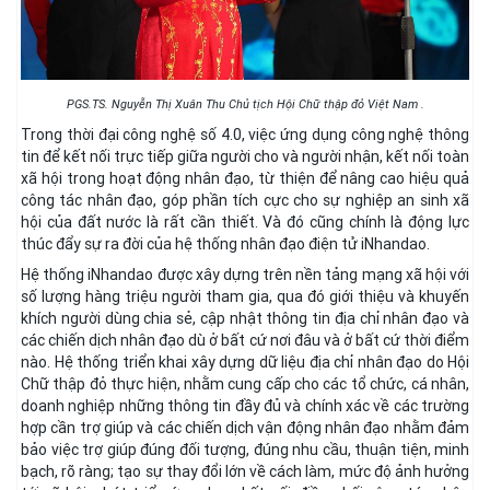
PGS.TS. Nguyễn Thị Xuân Thu Chủ tịch Hội Chữ thập đỏ Việt Nam .
Trong thời đại công nghệ số 4.0, việc ứng dụng công nghệ thông
tin để kết nối trực tiếp giữa người cho và người nhận, kết nối toàn
xã hội trong hoạt động nhân đạo, từ thiện để nâng cao hiệu quả
công tác nhân đạo, góp phần tích cực cho sự nghiệp an sinh xã
hội của đất nước là rất cần thiết. Và đó cũng chính là động lực
thúc đẩy sự ra đời của hệ thống nhân đạo điện tử iNhandao.
Hệ thống iNhandao được xây dựng trên nền tảng mạng xã hội với
số lượng hàng triệu người tham gia, qua đó giới thiệu và khuyến
khích người dùng chia sẻ, cập nhật thông tin địa chỉ nhân đạo và
các chiến dịch nhân đạo dù ở bất cứ nơi đâu và ở bất cứ thời điểm
nào. Hệ thống triển khai xây dựng dữ liệu địa chỉ nhân đạo do Hội
Chữ thập đỏ thực hiện, nhằm cung cấp cho các tổ chức, cá nhân,
doanh nghiệp những thông tin đầy đủ và chính xác về các trường
hợp cần trợ giúp và các chiến dịch vận động nhân đạo nhằm đảm
bảo việc trợ giúp đúng đối tượng, đúng nhu cầu, thuận tiện, minh
bạch, rõ ràng; tạo sự thay đổi lớn về cách làm, mức độ ảnh hưởng