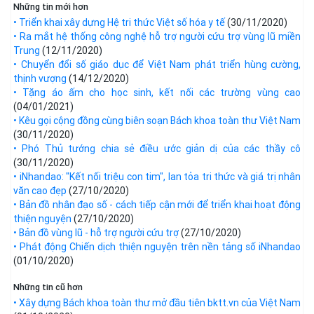
Những tin mới hơn
• Triển khai xây dựng Hệ tri thức Việt số hóa y tế
(30/11/2020)
• Ra mắt hệ thống công nghệ hỗ trợ người cứu trợ vùng lũ miền
Trung
(12/11/2020)
• Chuyển đổi số giáo dục để Việt Nam phát triển hùng cường,
thịnh vượng
(14/12/2020)
• Tặng áo ấm cho học sinh, kết nối các trường vùng cao
(04/01/2021)
• Kêu gọi cộng đồng cùng biên soạn Bách khoa toàn thư Việt Nam
(30/11/2020)
• Phó Thủ tướng chia sẻ điều ước giản dị của các thầy cô
(30/11/2020)
• iNhandao: "Kết nối triệu con tim", lan tỏa tri thức và giá trị nhân
văn cao đẹp
(27/10/2020)
• Bản đồ nhân đạo số - cách tiếp cận mới để triển khai hoạt động
thiện nguyện
(27/10/2020)
• Bản đồ vùng lũ - hỗ trợ người cứu trợ
(27/10/2020)
• Phát động Chiến dịch thiện nguyện trên nền tảng số iNhandao
(01/10/2020)
Những tin cũ hơn
• Xây dựng Bách khoa toàn thư mở đầu tiên bktt.vn của Việt Nam