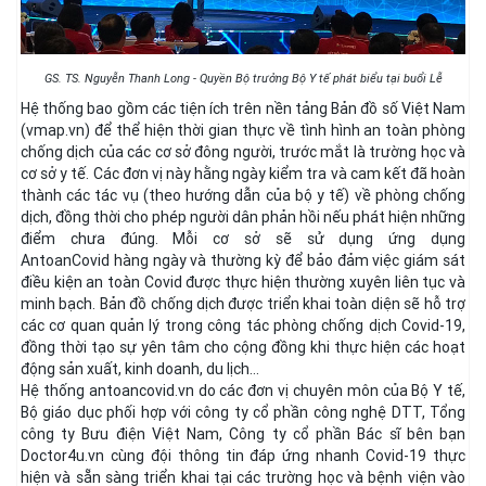
GS. TS. Nguyễn Thanh Long - Quyền Bộ trưởng Bộ Y tế phát biểu tại buổi Lễ
Hệ thống bao gồm các tiện ích trên nền tảng Bản đồ số Việt Nam
(vmap.vn) để thể hiện thời gian thực về tình hình an toàn phòng
chống dịch của các cơ sở đông người, trước mắt là trường học và
cơ sở y tế. Các đơn vị này hằng ngày kiểm tra và cam kết đã hoàn
thành các tác vụ (theo hướng dẫn của bộ y tế) về phòng chống
dịch, đồng thời cho phép người dân phản hồi nếu phát hiện những
điểm chưa đúng. Mỗi cơ sở sẽ sử dụng ứng dụng
AntoanCovid hàng ngày và thường kỳ để bảo đảm việc giám sát
điều kiện an toàn Covid được thực hiện thường xuyên liên tục và
minh bạch. Bản đồ chống dịch được triển khai toàn diện sẽ hỗ trợ
các cơ quan quản lý trong công tác phòng chống dịch Covid-19,
đồng thời tạo sự yên tâm cho cộng đồng khi thực hiện các hoạt
động sản xuất, kinh doanh, du lịch…
Hệ thống antoancovid.vn do các đơn vị chuyên môn của Bộ Y tế,
Bộ giáo dục phối hợp với công ty cổ phần công nghệ DTT, Tổng
công ty Bưu điện Việt Nam, Công ty cổ phần Bác sĩ bên bạn
Doctor4u.vn cùng đội thông tin đáp ứng nhanh Covid-19 thực
hiện và sẵn sàng triển khai tại các trường học và bệnh viện vào