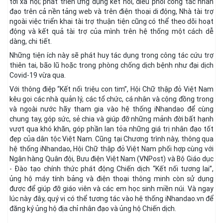
tới xã hội; phát triển ứng dụng kết nối, điều phối công tác nhân
đạo trên cả nền tảng web và trên điện thoại di động, Nhà tài trợ
ngoài việc triển khai tài trợ thuận tiện cũng có thể theo dõi hoạt
động và kết quả tài trợ của mình trên hệ thống một cách dễ
dàng, chi tiết.
Những tiện ích này sẽ phát huy tác dụng trong công tác cứu trợ
thiên tai, bão lũ hoặc trong phòng chống dịch bệnh như đại dịch
Covid-19 vừa qua.
Với thông điệp “Kết nối triệu con tim”, Hội Chữ thập đỏ Việt Nam
kêu gọi các nhà quản lý, các tổ chức, cá nhân và cộng đồng trong
và ngoài nước hãy tham gia vào hệ thống iNhandao để cùng
chung tay, góp sức, sẻ chia và giúp đỡ những mảnh đời bất hạnh
vượt qua khó khăn, góp phần lan tỏa những giá trị nhân đạo tốt
đẹp của dân tộc Việt Nam. Cũng tại Chương trình này, thông qua
hệ thống iNhandao, Hội Chữ thập đỏ Việt Nam phối hợp cùng với
Ngân hàng Quân đội, Bưu điện Việt Nam (VNPost) và Bộ Giáo dục
- Đào tạo chính thức phát động Chiến dịch “Kết nối tương lai”,
ủng hộ máy tính bảng và điện thoại thông minh còn sử dụng
được để giúp đỡ giáo viên và các em học sinh miền núi. Và ngay
lúc này đây, quý vị có thể tương tác vào hệ thống iNhandao.vn để
đăng ký ủng hộ địa chỉ nhân đạo và ủng hộ Chiến dịch.