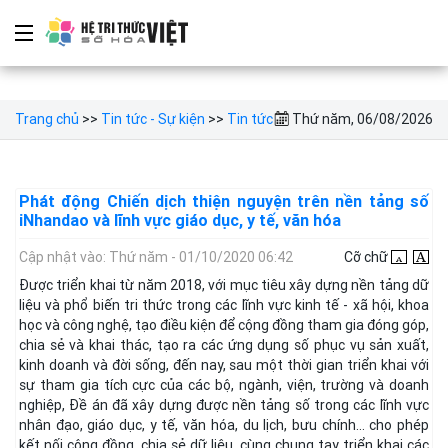
Trang chủ
>>
Tin tức - Sự kiện
>>
Tin tức
Thứ năm, 06/08/2026
Phát động Chiến dịch thiện nguyện trên nền tảng số
iNhandao và lĩnh vực giáo dục, y tế, văn hóa
Cập nhật vào: Thứ năm - 01/10/2020 06:42
Cỡ chữ
Được triển khai từ năm 2018, với mục tiêu xây dựng nền tảng dữ
liệu và phổ biến tri thức trong các lĩnh vực kinh tế - xã hội, khoa
học và công nghệ, tạo điều kiện để cộng đồng tham gia đóng góp,
chia sẻ và khai thác, tạo ra các ứng dụng số phục vụ sản xuất,
kinh doanh và đời sống, đến nay, sau một thời gian triển khai với
sự tham gia tích cực của các bộ, ngành, viện, trường và doanh
nghiệp, Đề án đã xây dựng được nền tảng số trong các lĩnh vực
nhân đạo, giáo dục, y tế, văn hóa, du lịch, bưu chính… cho phép
kết nối cộng đồng, chia sẻ dữ liệu, cùng chung tay triển khai các