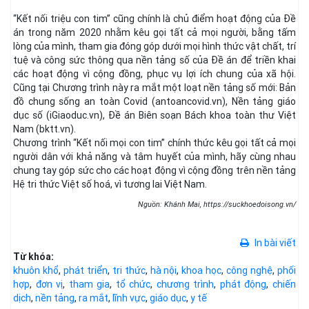
“Kết nối triệu con tim” cũng chính là chủ điểm hoạt động của Đề
án trong năm 2020 nhằm kêu gọi tất cả mọi người, bằng tấm
lòng của mình, tham gia đóng góp dưới mọi hình thức vật chất, trí
tuệ và công sức thông qua nền tảng số của Đề án để triền khai
các hoạt động vì cộng đồng, phục vụ lợi ích chung của xã hội.
Cũng tại Chương trình này ra mắt một loạt nền tảng số mới: Bản
đồ chung sống an toàn Covid (antoancovid.vn), Nền tảng giáo
dục số (iGiaoduc.vn), Đề án Biên soạn Bách khoa toàn thư Việt
Nam (bktt.vn).
Chương trình “Kết nối mọi con tim” chính thức kêu gọi tất cả mọi
người dân với khả năng và tâm huyết của mình, hãy cùng nhau
chung tay góp sức cho các hoạt động vì cộng đồng trên nền tảng
Hệ tri thức Việt số hoá, vì tương lai Việt Nam.
Nguồn: Khánh Mai, https://suckhoedoisong.vn/
In bài viết
Từ khóa:
khuôn khổ
,
phát triển
,
tri thức
,
hà nội
,
khoa học
,
công nghệ
,
phối
hợp
,
đơn vị
,
tham gia
,
tổ chức
,
chương trình
,
phát động
,
chiến
dịch
,
nền tảng
,
ra mắt
,
lĩnh vực
,
giáo dục
,
y tế