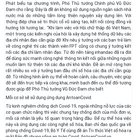
Phát biểu tại chương trình, Phó Thủ tướng Chính phủ Vũ Đức
Đam cho rằng: Đây là đề án không sử dụng nguồn ngân sách nhà
nước mà do những tấm lòng thiện nguyện xây dựng lên. Với
thông điệp chia sẻ tri thức cổ vũ sáng tạo, kết nối cộng đồng và
hướng tới tương lai... "Khi làm việc với Hội chữ thập đỏ Việt Nam,
một trong các kiến nghị của hội là xây dựng hệ thống dữ liệu các
địa chỉ nhân đạo cần giúp đỡ. Khi nêu ý tưởng với các bạn trẻ làm
về công nghệ thì các thành viên FPT cũng có chung ý tưởng kết
nối các địa chỉ làm nhân đạo. Từ đó nền tảng inhandao đã ra đời
để dùng sức mạnh công nghệ thông tin kết nối giữa những người
muốn làm từ thiện tới các địa chỉ khó khăn. Đề án mở rộng hơn
rất nhiều so với ý tưởng ban đầu chỉ số hóa các địa chỉ cần giúp
đỡ. Từ những hình ảnh cụ thể về hoàn cảnh, câu chuyện, việc giúp
đỡ sẽ đến trực tiếp và công khai, minh bạch đến cụ thể đối tượng
được giúp đỡ' Phó Thủ tướng Vũ Đức Đam cho biết.
Mỗi cơ sở sẽ sử dụng ứng dụng AntoanCovid
Từ kinh nghiệm chống dịch Covid-19, ngoài những nỗ lực của các
cơ quan chức năng thì việc chung tay chống dịch của mỗi đơn vị,
mỗi cá nhân là yếu tố quan trọng hàng đầu. Để cụ thể hóa việc
này và ứng dụng các công nghệ số hóa, Ban chỉ đạo quốc gia về
phòng chống Covid-19, Bộ Y Tế cùng đề án Tri thức Việt số hóa ra
mắt Bản đồ chung sống an toàn Covid: AntoanCovid.vn.