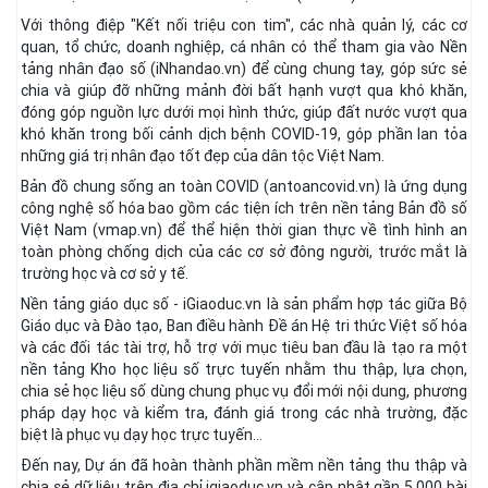
Với thông điệp "Kết nối triệu con tim", các nhà quản lý, các cơ
quan, tổ chức, doanh nghiệp, cá nhân có thể tham gia vào Nền
tảng nhân đạo số (iNhandao.vn) để cùng chung tay, góp sức sẻ
chia và giúp đỡ những mảnh đời bất hạnh vượt qua khó khăn,
đóng góp nguồn lực dưới mọi hình thức, giúp đất nước vượt qua
khó khăn trong bối cảnh dịch bệnh COVID-19, góp phần lan tỏa
những giá trị nhân đạo tốt đẹp của dân tộc Việt Nam.
Bản đồ chung sống an toàn COVID (antoancovid.vn) là ứng dụng
công nghệ số hóa bao gồm các tiện ích trên nền tảng Bản đồ số
Việt Nam (vmap.vn) để thể hiện thời gian thực về tình hình an
toàn phòng chống dịch của các cơ sở đông người, trước mắt là
trường học và cơ sở y tế.
Nền tảng giáo dục số - iGiaoduc.vn là sản phẩm hợp tác giữa Bộ
Giáo dục và Đào tạo, Ban điều hành Đề án Hệ tri thức Việt số hóa
và các đối tác tài trợ, hỗ trợ với mục tiêu ban đầu là tạo ra một
nền tảng Kho học liệu số trực tuyến nhằm thu thập, lựa chọn,
chia sẻ học liệu số dùng chung phục vụ đổi mới nội dung, phương
pháp dạy học và kiểm tra, đánh giá trong các nhà trường, đặc
biệt là phục vụ dạy học trực tuyến...
Đến nay, Dự án đã hoàn thành phần mềm nền tảng thu thập và
chia sẻ dữ liệu trên địa chỉ igiaoduc.vn và cập nhật gần 5.000 bài