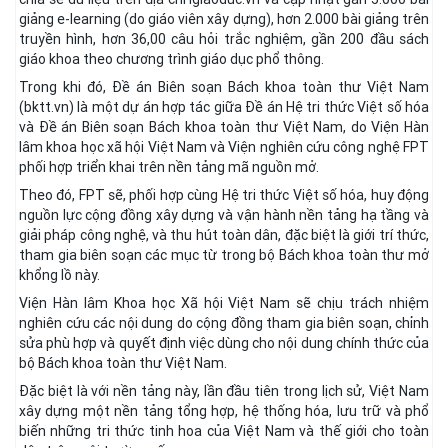
giảng e-learning (do giáo viên xây dựng), hơn 2.000 bài giảng trên
truyền hình, hơn 36,00 câu hỏi trắc nghiệm, gần 200 đầu sách
giáo khoa theo chương trình giáo dục phổ thông.
Trong khi đó, Đề án Biên soạn Bách khoa toàn thư Việt Nam
(bktt.vn) là một dự án hợp tác giữa Đề án Hệ tri thức Việt số hóa
và Đề án Biên soạn Bách khoa toàn thư Việt Nam, do Viện Hàn
lâm khoa học xã hội Việt Nam và Viện nghiên cứu công nghệ FPT
phối hợp triển khai trên nền tảng mã nguồn mở.
Theo đó, FPT sẽ, phối hợp cùng Hệ tri thức Việt số hóa, huy động
nguồn lực cộng đồng xây dựng và vận hành nền tảng hạ tầng và
giải pháp công nghệ, và thu hút toàn dân, đặc biệt là giới trí thức,
tham gia biên soạn các mục từ trong bộ Bách khoa toàn thư mở
khổng lồ này.
Viện Hàn lâm Khoa học Xã hội Việt Nam sẽ chịu trách nhiệm
nghiên cứu các nội dung do cộng đồng tham gia biên soạn, chỉnh
sửa phù hợp và quyết định việc dùng cho nội dung chính thức của
bộ Bách khoa toàn thư Việt Nam.
Đặc biệt là với nền tảng này, lần đầu tiên trong lịch sử, Việt Nam
xây dựng một nền tảng tổng hợp, hệ thống hóa, lưu trữ và phổ
biến những tri thức tinh hoa của Việt Nam và thế giới cho toàn