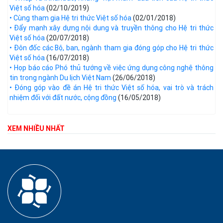
Việt số hóa
(02/10/2019)
• Cùng tham gia Hệ tri thức Việt số hóa
(02/01/2018)
• Đẩy mạnh xây dựng nội dung và truyền thông cho Hệ tri thức
Việt số hóa
(20/07/2018)
• Đôn đốc các Bộ, ban, ngành tham gia đóng góp cho Hệ tri thức
Việt số hóa
(16/07/2018)
• Họp báo cáo Phó thủ tướng về việc ứng dụng công nghệ thông
tin trong ngành Du lịch Việt Nam
(26/06/2018)
• Đóng góp vào đề án Hệ tri thức Việt số hóa, vai trò và trách
nhiệm đối với đất nước, cộng đồng
(16/05/2018)
XEM NHIỀU NHẤT