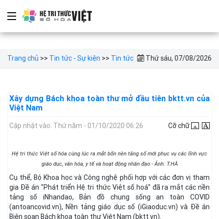
Trang chủ
>>
Tin tức - Sự kiện
>>
Tin tức
Thứ sáu, 07/08/2026
Xây dựng Bách khoa toàn thư mở đầu tiên bktt.vn của
Việt Nam
Cập nhật vào: Thứ năm - 01/10/2020 06:26
Cỡ chữ
Hệ tri thức Việt số hóa cùng lúc ra mắt bốn nền tảng số mới phục vụ các lĩnh vực
giáo dục, văn hóa, y tế và hoạt động nhân đạo - Ảnh: T.HÀ
Cụ thể, Bộ Khoa học và Công nghệ phối hợp với các đơn vị tham
gia Đề án "Phát triển Hệ tri thức Việt số hoá" đã ra mắt các nền
tảng số iNhandao, Bản đồ chung sống an toàn COVID
(antoancovid.vn), Nền tảng giáo dục số (iGiaoduc.vn) và Đề án
Biên soạn Bách khoa toàn thư Việt Nam (bktt.vn).