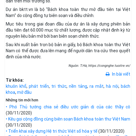
dân trên môi trường số.
Dự án bktt.vn là bộ "Bách khoa toàn thư mở đầu tiên tại Việt
Nam" do cộng đồng tự biên soạn và điều chỉnh.
Mục tiêu trong giai đoạn đầu của dự án là xây dựng phiên bản
đầu tiên đạt 60.000 mục từ chất lượng, được cập nhật định kỳ từ
nguyên liệu bản mở bởi ban biên soạn chính thức.
Sau khi xuất bản trọn bộ bản in giấy, bộ Bách khoa toàn thư Việt
Nam có thể được đưa lên mạng để người dân tra cứu theo quyết
định của nhà nước.
Nguồn: T.Hà, https://congnghe.tuoitre.vn/
In bài viết
Từ khóa:
khuôn khổ
,
phát triển
,
tri thức
,
nền tảng
,
ra mắt
,
hà nội
,
bách
khoa
,
mở đầu
Những tin mới hơn
• Phó Thủ tướng chia sẻ điều ước giản dị của các thầy cô
(30/11/2020)
• Kêu gọi cộng đồng cùng biên soạn Bách khoa toàn thư Việt Nam
(30/11/2020)
• Triển khai xây dựng Hệ tri thức Việt số hóa y tế
(30/11/2020)