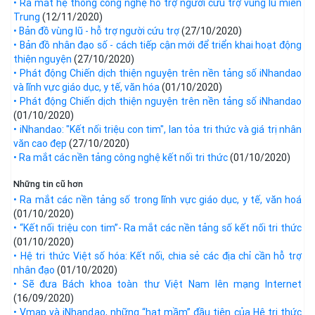
• Ra mắt hệ thống công nghệ hỗ trợ người cứu trợ vùng lũ miền
Trung
(12/11/2020)
• Bản đồ vùng lũ - hỗ trợ người cứu trợ
(27/10/2020)
• Bản đồ nhân đạo số - cách tiếp cận mới để triển khai hoạt động
thiện nguyện
(27/10/2020)
• Phát động Chiến dịch thiện nguyện trên nền tảng số iNhandao
và lĩnh vực giáo dục, y tế, văn hóa
(01/10/2020)
• Phát động Chiến dịch thiện nguyện trên nền tảng số iNhandao
(01/10/2020)
• iNhandao: "Kết nối triệu con tim", lan tỏa tri thức và giá trị nhân
văn cao đẹp
(27/10/2020)
• Ra mắt các nền tảng công nghệ kết nối tri thức
(01/10/2020)
Những tin cũ hơn
• Ra mắt các nền tảng số trong lĩnh vực giáo dục, y tế, văn hoá​
(01/10/2020)
• “Kết nối triệu con tim”- Ra mắt các nền tảng số kết nối tri thức
(01/10/2020)
• Hệ tri thức Việt số hóa: Kết nối, chia sẻ các địa chỉ cần hỗ trợ
nhân đạo
(01/10/2020)
• Sẽ đưa Bách khoa toàn thư Việt Nam lên mạng Internet
(16/09/2020)
• Vmap và iNhandao, những “hạt mầm” đầu tiên của Hệ tri thức