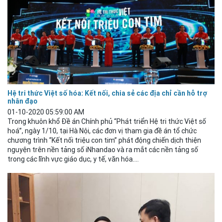
Hệ tri thức Việt số hóa: Kết nối, chia sẻ các địa chỉ cần hỗ trợ
nhân đạo
01-10-2020 05:59:00 AM
Trong khuôn khổ Đề án Chính phủ “Phát triển Hệ tri thức Việt số
hoá”, ngày 1/10, tại Hà Nội, các đơn vị tham gia đề án tổ chức
chương trình “Kết nối triệu con tim” phát động chiến dịch thiện
nguyện trên nền tảng số iNhandao và ra mắt các nền tảng số
trong các lĩnh vực giáo
dục
, y tế, văn hóa....