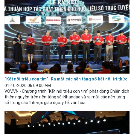
“Kết nối triệu con tim”- Ra mắt các nền tảng số kết nối tri thức
01-10-2020 06:09:00 AM
VOV.VN - Chương trình “Kết nối triệu con tim” phát động Chiến dịch
thiện nguyện trên nền tảng số iNhandao và ra mắt các nền tảng
số trong các lĩnh vực giáo
dục
, y tế, văn hóa....