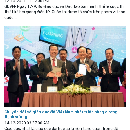
12-10-2021 11:27:00 PM
GDVN- Ngày 17/9, Bộ
Giáo
dục
và Đào tạo ban hành thể lệ cuộc thi
thiết kế bài giảng điện tử. Cuộc thi được tổ chức trên phạm vi toàn
quốc....
Chuyển đổi số giáo dục để Việt Nam phát triển hùng cường,
thịnh vượng
14-12-2020 03:37:00 AM
Giáo
dục
, nhất là giáo
dục
đại học sẽ là nền tảng quan trọng để