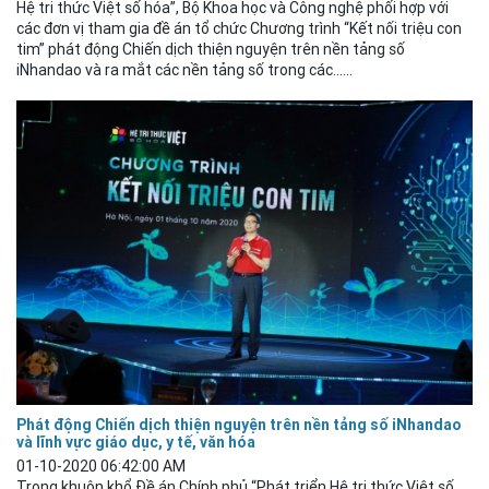
Hệ tri thức Việt số hóa”, Bộ Khoa học và Công nghệ phối hợp với
các đơn vị tham gia đề án tổ chức Chương trình “Kết nối triệu con
tim” phát động Chiến dịch thiện nguyện trên nền tảng số
iNhandao và ra mắt các nền tảng số trong các......
Phát động Chiến dịch thiện nguyện trên nền tảng số iNhandao
và lĩnh vực giáo dục, y tế, văn hóa
01-10-2020 06:42:00 AM
Trong khuôn khổ Đề án Chính phủ “Phát triển Hệ tri thức Việt số