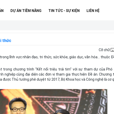
ÁN
DỰ ÁN TIỀM NĂNG
TIN TỨC - SỰ KIỆN
LIÊN HỆ
i thức
Cỡ chữ
rong lĩnh vực nhân đạo, tri thức, sức khỏe, giáo dục, văn hóa... thuộc Đ
 trong chương trình "Kết nối triệu trái tim" với sự tham dự của Phó
h nghiệp cùng đại diện các đơn vị tham gia thực hiện Đề án. Chương t
hóa được Thủ tướng phê duyệt từ 2017, Bộ Khoa học và Công nghệ là cơ 