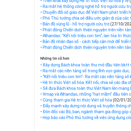
• Triển khai xây dựng Hệ tri thức Việt số hóa y tế
• Ra mắt hệ thống công nghệ hỗ trợ người cứu tr
• Chuyển đổi số giáo dục để Việt Nam phát triển
• Phó Thủ tướng chia sẻ điều ước giản dị của các 
• Bản đồ vùng lũ - hỗ trợ người cứu trợ
(27/10/20
• Phát động Chiến dịch thiện nguyện trên nền tả
• iNhandao: "Kết nối triệu con tim", lan tỏa tri thứ
• Bản đồ nhân đạo số - cách tiếp cận mới để triể
• Phát động Chiến dịch thiện nguyện trên nền tảng
Những tin cũ hơn
• Xây dựng Bách khoa toàn thư mở đầu tiên bktt
• Ra mắt các nền tảng số trong lĩnh vực giáo dục, y
• “Kết nối triệu con tim”- Ra mắt các nền tảng số k
• Hệ tri thức Việt số hóa: Kết nối, chia sẻ các địa 
• Sẽ đưa Bách khoa toàn thư Việt Nam lên mạng 
• Vmap và iNhandao, những “hạt mầm” đầu tiên củ
• Cùng tham gia Hệ tri thức Việt số hóa
(02/01/2
• Đẩy mạnh xây dựng nội dung và truyền thông cho
• Đôn đốc các Bộ, ban, ngành tham gia đóng góp c
• Họp báo cáo Phó thủ tướng về việc ứng dụng cô