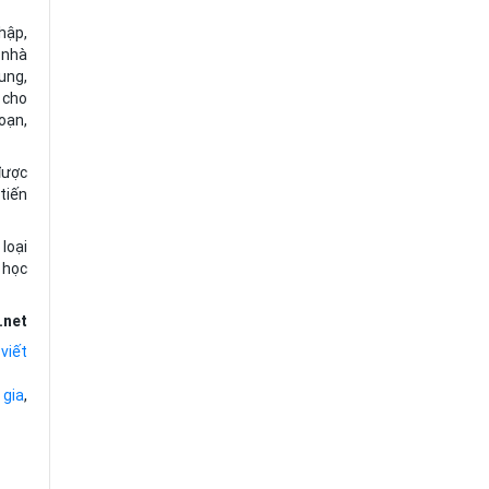
hập,
 nhà
ung,
 cho
oạn,
được
tiến
loại
 học
.net
 viết
 gia
,