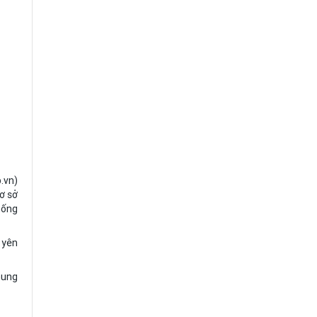
.vn)
ơ sở
hống
 yên
hung