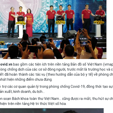
covid.vn
bao gồm các tiện ích trên nền tảng Bản đồ số Việt Nam (vmap
phòng chống dịch của các cơ sở đông người, trước mắt là trường học và c
kết đã hoàn thành các tác vụ (theo hướng dẫn của bộ y tế) về phòng c
 phát hiện những điểm chưa đúng.
ỗ trợ các cơ quan quản lý trong phòng chống Covid-19, đồng thời tạo sự
 xuất, kinh doanh, du lịch...
iên soạn Bách khoa toàn thư Việt Nam... cũng được ra mắt, thu hút sự c
iện trên nền tảng Hệ tri thức Việt số hóa.