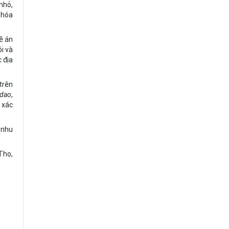
nhỏ,
 hóa
ề án
i và
 địa
trên
dao
,
 xác
 nhu
 Thọ,