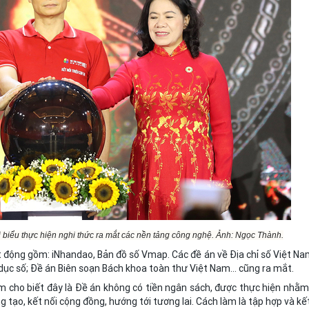
biểu thực hiện nghi thức ra mắt các nền tảng công nghệ. Ảnh: Ngọc Thành.
t động gồm: iNhandao, Bản đồ số Vmap. Các đề án về Địa chỉ số Việt Na
ục số; Đề án Biên soạn Bách khoa toàn thư Việt Nam... cũng ra mắt.
m cho biết đây là Đề án không có tiền ngân sách, được thực hiện nhằm
ng tạo, kết nối cộng đồng, hướng tới tương lai. Cách làm là tập hợp và kế