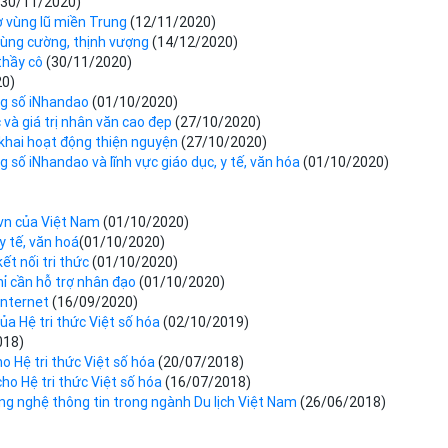
(30/11/2020)
ợ vùng lũ miền Trung
(12/11/2020)
 hùng cường, thịnh vượng
(14/12/2020)
thầy cô
(30/11/2020)
20)
ng số iNhandao
(01/10/2020)
c và giá trị nhân văn cao đẹp
(27/10/2020)
n khai hoạt động thiện nguyện
(27/10/2020)
 số iNhandao và lĩnh vực giáo dục, y tế, văn hóa
(01/10/2020)
.vn của Việt Nam
(01/10/2020)
 tế, văn hoá​
(01/10/2020)
ết nối tri thức
(01/10/2020)
chỉ cần hỗ trợ nhân đạo
(01/10/2020)
Internet
(16/09/2020)
a Hệ tri thức Việt số hóa
(02/10/2019)
018)
 Hệ tri thức Việt số hóa
(20/07/2018)
ho Hệ tri thức Việt số hóa
(16/07/2018)
ng nghệ thông tin trong ngành Du lịch Việt Nam
(26/06/2018)