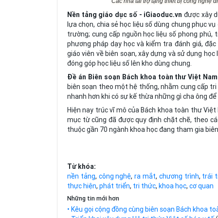
Các nhà tài trợ tặng thiết bị công nghệ 
Nền
tảng giáo dục số - iGiaoduc.vn
được xây d
lựa chọn, chia sẻ học liệu số dùng chung phục vụ
trường; cung cấp nguồn học liệu số phong phú, t
phương pháp dạy học và kiểm tra đánh giá, đặc 
giáo viên về biên soạn, xây dựng và sử dụng học
đóng góp học liệu số lên kho dùng chung.
Đề án Biên soạn
Bách khoa toàn thư Việt Nam 
biên soạn theo một hệ thống, nhằm cung cấp tri 
nhanh hơn khi có sự kế thừa những gì cha ông để l
Hiện nay trúc vĩ mô của Bách khoa toàn thư Việt
mục từ cũng đã được quy định chặt chẽ, theo cá
thuộc gần 70 ngành khoa học đang tham gia biên
Từ khóa:
nền tảng
,
công nghệ
,
ra mắt
,
chương trình
,
trái 
thực hiện
,
phát triển
,
tri thức
,
khoa học
,
cơ quan
Những tin mới hơn
• Kêu gọi cộng đồng cùng biên soạn Bách khoa t