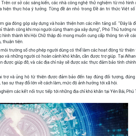
. Trên cơ sở các sáng kiến, các nhà công nghệ thử nghiệm từ mô hình 
ia hiện thực hóa ý tưởng. Từng đề án nhỏ trong Đề án tri thức Việt số
 gia đóng góp xây dựng và hoàn thiện hơn các nền tảng số. "Đây là đ
chỉ thành công khi mọi người cùng tham gia xây dựng", Phó Thủ tướng nó
 hình thành khi Hội Chữ thập đỏ mong muốn cung cấp thông tin về các
, thuận tiện.
môi trường số cho phép người dùng có thể làm các hoạt động từ thiện 
đạo và những người có hoàn cảnh khó khăn, cần được trợ giúp. Tại
iNhan
ần được giúp đỡ, và các địa chỉ này sẽ được xác thực đảm bảo tính chính
ài trợ và ủng hộ từ thiện được đảm bảo đến tay đúng đối tượng, đúng
, tạo sự thay đổi lớn về cách làm, mức độ ảnh hưởng tới xã hội.
nghiệm các kết nối trực tiếp tới những địa chỉ khó khăn tại Yên Bái, Phú