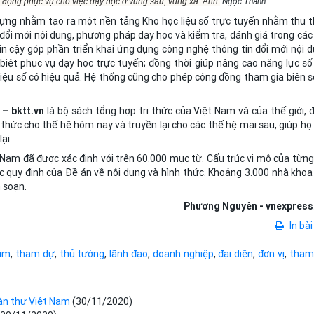
Ngọc Thành.
di động phục vụ cho việc dạy học ở vùng sâu, vùng xa. Ảnh:
ựng nhằm tạo ra một nền tảng Kho học liệu số trực tuyến nhằm thu t
 đổi mới nội dung, phương pháp dạy học và kiểm tra, đánh giá trong các
in cậy góp phần triển khai ứng dụng công nghệ thông tin đổi mới nội d
biệt phục vụ dạy học trực tuyến; đồng thời giúp nâng cao năng lực số
 liệu số có hiệu quả. Hệ thống cũng cho phép cộng đồng tham gia biên s
– bktt.vn
là bộ sách tổng hợp tri thức của Việt Nam và của thế giới, 
thức cho thế hệ hôm nay và truyền lại cho các thế hệ mai sau, giúp họ 
ại.
 Nam đã được xác định với trên 60.000 mục từ. Cấu trúc vi mô của từng 
c quy định của Đề án về nội dung và hình thức. Khoảng 3.000 nhà khoa
 soạn.
Phương Nguyên - vnexpress
In bài
tim
,
tham dự
,
thủ tướng
,
lãnh đạo
,
doanh nghiệp
,
đại diện
,
đơn vị
,
tham
oàn thư Việt Nam
(30/11/2020)