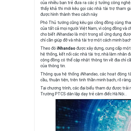
của nhiều bạn trẻ đưa ra các ý tưởng công nghệ
thấy khả thi mới kêu gọi các nhà tài trợ tham g
được hình thành theo cách này.
Phó Thủ tướng cũng kêu gọi cồng đồng cùng tham
của tất cả mọi người Việt Nam, vì cộng đồng và 
cho biết
iNhandao
là một trong số ứng dụng được
chỉ cần giúp đỡ và nhà tài trợ một cách minh bạch
Theo đó
iNhandao
được xây dựng, cung cấp một 
hệ thống, kết nối các nhà tài trợ, nhà làm nhân 
cộng đồng có thể cập nhật thông tin về địa chỉ c
của thông tin.
Thông qua hệ thống
iNhandao
, các hoạt động t
cầu, thuận tiện, trên tinh thần minh bạch, rõ ràng
Tại chương trình, các đại biểu tham dự được trải 
Trường PTCS dân lập dạy trẻ câm điếc Hà Nội...