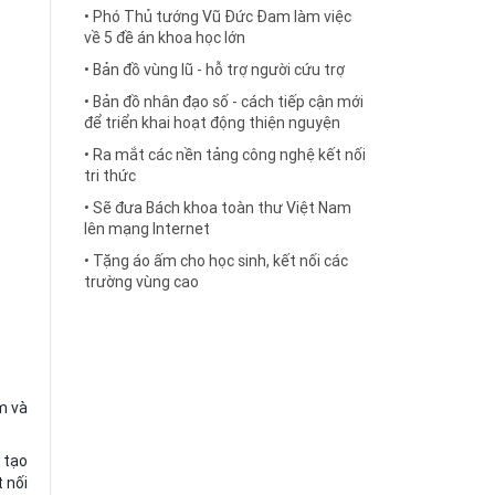
• Phó Thủ tướng Vũ Đức Đam làm việc
về 5 đề án khoa học lớn
• Bản đồ vùng lũ - hỗ trợ người cứu trợ
• Bản đồ nhân đạo số - cách tiếp cận mới
để triển khai hoạt động thiện nguyện
• Ra mắt các nền tảng công nghệ kết nối
tri thức
• Sẽ đưa Bách khoa toàn thư Việt Nam
lên mạng Internet
• Tặng áo ấm cho học sinh, kết nối các
trường vùng cao
m và
 tạo
t nối