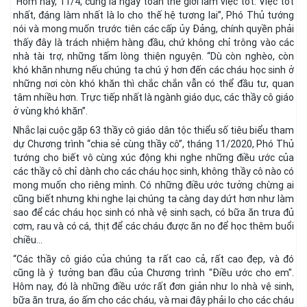
“Hôm nay, 11/4, cũng là ngày toàn thế giới làm việc tốt. Việc tốt
nhất, đáng làm nhất là lo cho thế hệ tương lai”, Phó Thủ tướng
nói và mong muốn trước tiên các cấp ủy Đảng, chính quyền phải
thấy đây là trách nhiệm hàng đầu, chứ không chỉ trông vào các
nhà tài trợ, những tấm lòng thiện nguyện. “Dù còn nghèo, còn
khó khăn nhưng nếu chúng ta chú ý hơn đến các cháu học sinh ở
những nơi còn khó khăn thì chắc chắn vẫn có thể đầu tư, quan
tâm nhiều hơn. Trực tiếp nhất là ngành giáo dục, các thầy cô giáo
ở vùng khó khăn”.
Nhắc lại cuộc gặp 63 thầy cô giáo dân tộc thiểu số tiêu biểu tham
dự Chương trình “chia sẻ cùng thầy cô”, tháng 11/2020, Phó Thủ
tướng cho biết vô cùng xúc động khi nghe những điều ước của
các thầy cô chỉ dành cho các cháu học sinh, không thầy cô nào có
mong muốn cho riêng mình. Có những điều ước tưởng chừng ai
cũng biết nhưng khi nghe lại chúng ta càng day dứt hơn như làm
sao để các cháu học sinh có nhà vệ sinh sạch, có bữa ăn trưa đủ
cơm, rau và có cá, thịt để các cháu được ăn no để học thêm buổi
chiều...
“Các thầy cô giáo của chúng ta rất cao cả, rất cao đẹp, và đó
cũng là ý tưởng ban đầu của Chương trình "Điều ước cho em".
Hôm nay, đó là những điều ước rất đơn giản như lo nhà vệ sinh,
bữa ăn trưa, áo ấm cho các cháu, và mai đây phải lo cho các cháu