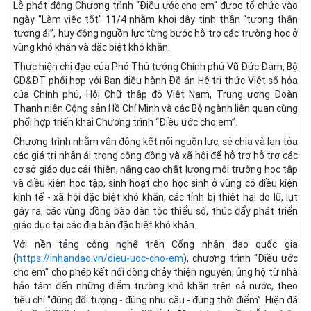
Lễ phát động Chương trình “Điều ước cho em" được tổ chức vào
ngày "Làm việc tốt" 11/4 nhằm khơi dậy tinh thần “tương thân
tương ái”, huy động nguồn lực từng bước hỗ trợ các trường học ở
vùng khó khăn và đặc biệt khó khăn.
Thực hiện chỉ đạo của Phó Thủ tướng Chính phủ Vũ Đức Đam, Bộ
GD&ĐT phối hợp với Ban điều hành Đề án Hệ tri thức Việt số hóa
của Chính phủ, Hội Chữ thập đỏ Việt Nam, Trung ương Đoàn
Thanh niên Cộng sản Hồ Chí Minh và các Bộ ngành liên quan cùng
phối hợp triển khai Chương trình “Điều ước cho em”.
Chương trình nhằm vận động kết nối nguồn lực, sẻ chia và lan tỏa
các giá trị nhân ái trong cộng đồng và xã hội để hỗ trợ hỗ trợ các
cơ sở giáo dục cải thiện, nâng cao chất lượng môi trường học tập
và điều kiện học tập, sinh hoạt cho học sinh ở vùng có điều kiện
kinh tế - xã hội đặc biệt khó khăn, các tỉnh bị thiệt hại do lũ, lụt
gây ra, các vùng đồng bào dân tộc thiểu số, thúc đẩy phát triển
giáo dục tại các địa bàn đặc biệt khó khăn.
Với nền tảng công nghệ trên Cổng nhân đạo quốc gia
(
https://inhandao.vn/dieu-uoc-cho-em
), chương trình “Điều ước
cho em" cho phép kết nối dòng chảy thiện nguyện, ủng hộ từ nhà
hảo tâm đến những điểm trường khó khăn trên cả nước, theo
tiêu chí “đúng đối tượng - đúng nhu cầu - đúng thời điểm”. Hiện đã