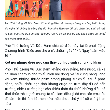
Phó Thủ tướng Vũ Đức Đam: Có những điều ước tưởng chừng ai cũng biết nhưng
khi nghe lại chúng ta càng day dứt hơn như làm sao để các cháu học sinh có nhà
vệ sinh sạch, có bữa ăn trưa đủ cơm, rau và có cá, thịt để các cháu được ăn no để
học thêm buổi chiều...
Phó Thủ tướng Vũ Đức Đam chia sẻ điều này tại lễ phát động
Chương trình “Điều ước cho em”, chiều ngày 11/4, Ngày "Làm việc
tốt".
Kết nối những điều ước của thầy cô, học sinh vùng khó khăn
Phó Thủ tướng Vũ Đức Đam khẳng định Đảng, Nhà nước, cả xã
hội luôn chăm lo cho thiếu niên nhi đồng, và “ai cũng nặng lòng
khi xem những thước phim trong phóng sự chiếu tại lễ phát
động, nhiều cháu học sinh không được ăn trưa đầy đủ để đến
trường, nhiều trường học còn thiếu thốn đủ thứ”. Những điều đó
thôi thúc mỗi người chúng ta cần làm điều gì đó cho các em, nếu
đã làm rồi thì làm tốt hơn nữa, nếu chưa chú ý thì sẽ chú ý hơn
nữa.