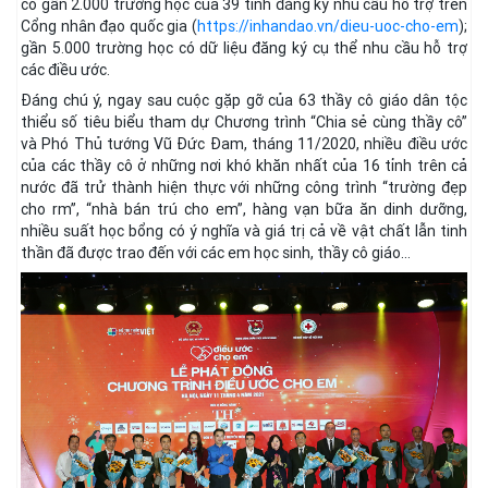
có gần 2.000 trường học của 39 tỉnh đăng ký nhu cầu hỗ trợ trên
Cổng nhân đạo quốc gia (
https://inhandao.vn/dieu-uoc-cho-em
);
gần 5.000 trường học có dữ liệu đăng ký cụ thể nhu cầu hỗ trợ
các điều ước.
Đáng chú ý, ngay sau cuộc gặp gỡ của 63 thầy cô giáo dân tộc
thiểu số tiêu biểu tham dự Chương trình “Chia sẻ cùng thầy cô”
và Phó Thủ tướng Vũ Đức Đam, tháng 11/2020, nhiều điều ước
của các thầy cô ở những nơi khó khăn nhất của 16 tỉnh trên cả
nước đã trử thành hiện thực với những công trình “trường đẹp
cho rm”, “nhà bán trú cho em”, hàng vạn bữa ăn dinh dưỡng,
nhiều suất học bổng có ý nghĩa và giá trị cả về vật chất lẫn tinh
thần đã được trao đến với các em học sinh, thầy cô giáo…