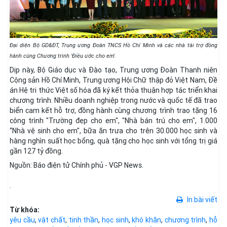
Đại diện Bộ GD&ĐT, Trung ương Đoàn TNCS Hồ Chí Minh và các nhà tài trợ đồng
hành cùng Chương trình 'Điều ước cho em'.
Dịp này, Bộ Giáo dục và Đào tạo, Trung ương Đoàn Thanh niên
Cộng sản Hồ Chí Minh, Trung ương Hội Chữ thập đỏ Việt Nam, Đề
án Hệ tri thức Việt số hóa đã ký kết thỏa thuận hợp tác triển khai
chương trình. Nhiều doanh nghiệp trong nước và quốc tế đã trao
biển cam kết hỗ trợ, đồng hành cùng chương trình trao tặng 16
công trình "Trường đẹp cho em", "Nhà bán trú cho em", 1.000
“Nhà vệ sinh cho em", bữa ăn trưa cho trên 30.000 học sinh và
hàng nghìn suất học bổng, quà tặng cho học sinh với tổng trị giá
gần 127 tỷ đồng.
Nguồn: Báo điện tử Chính phủ - VGP News.
.
In bài viết
Từ khóa:
yêu cầu
,
vật chất
,
tinh thần
,
học sinh
,
khó khăn
,
chương trình
,
hỗ