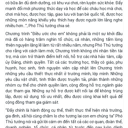
có bữa ăn đủ dinh dưỡng, có khu vui chơi, rèn luyện sức khỏe. Đẩy
mạnh đổi mới phương thức dạy và học để các cháu học mà chơi,
chơi mà học, được học tập, giao lưu với bạn bè quốc tế, được học
những môn năng khiếu yêu thích hay được người lớn lắng nghe
nhiều hơn…”, Phó Thủ tướng chia sẻ.
Chương trình "Điều ước cho em" không phải là một sự khởi đầu
mà đã có hàng trăm nghìn tổ chức, cá nhân, những tấm lòng
thiện nguyện lặng lẽ làm từ rất nhiều năm, nhưng Phó Thủ tướng
cho rằng với cách làm mới, Chương trình không chỉ nhận tiền tài
trợ, mà còn trở thành điểm kết nối, hỗ trợ các nhà hảo tâm, cấp
ủy Đảng, chính quyền. Tất cả các trường học, thầy cô giáo, phụ
huynh, học sinh, tình nguyện viên cập nhật lên Chương trình
những yêu cầu thiết thực nhất ở trường mình, lớp mình. Những
yêu cầu vật chất, tinh thần được truyền tải, phân thành những
nhóm cụ thể cho chính quyền làm, cộng đồng hỗ trợ, ngành giáo
dục tham gia. Những sự hỗ trợ được kết nối lại để không trùng
lắp, được sử dụng tối ưu nhất, đều được công khai kết quả để
cộng đồng tham gia giám sát.
“Đấy chính là hành động cụ thể, thiết thực thể hiện nhà trường,
gia đình, xã hội cùng chăm lo cho tương lai con em chúng ta” Phó
Thủ tướng nói và gửi lời cám ơn đến tất cả các cơ quan, đoàn thể,
doanh nghiệp, tổ chức, cá nhân từ trước đến nay luôn dành