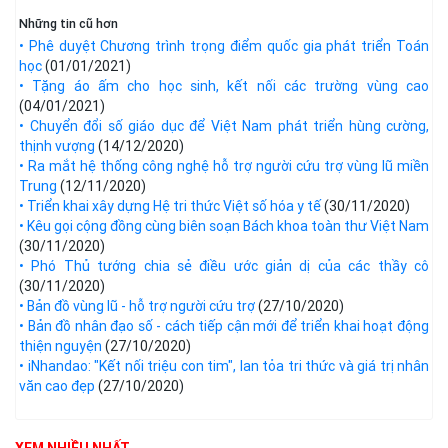
Những tin cũ hơn
• Phê duyệt Chương trình trọng điểm quốc gia phát triển Toán
học
(01/01/2021)
• Tặng áo ấm cho học sinh, kết nối các trường vùng cao
(04/01/2021)
• Chuyển đổi số giáo dục để Việt Nam phát triển hùng cường,
thịnh vượng
(14/12/2020)
• Ra mắt hệ thống công nghệ hỗ trợ người cứu trợ vùng lũ miền
Trung
(12/11/2020)
• Triển khai xây dựng Hệ tri thức Việt số hóa y tế
(30/11/2020)
• Kêu gọi cộng đồng cùng biên soạn Bách khoa toàn thư Việt Nam
(30/11/2020)
• Phó Thủ tướng chia sẻ điều ước giản dị của các thầy cô
(30/11/2020)
• Bản đồ vùng lũ - hỗ trợ người cứu trợ
(27/10/2020)
• Bản đồ nhân đạo số - cách tiếp cận mới để triển khai hoạt động
thiện nguyện
(27/10/2020)
• iNhandao: "Kết nối triệu con tim", lan tỏa tri thức và giá trị nhân
văn cao đẹp
(27/10/2020)